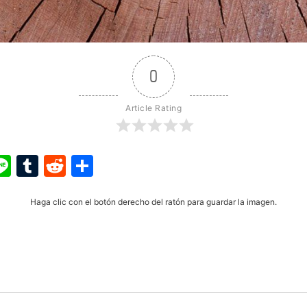
0
Article Rating
ook
ter
interest
Line
Tumblr
Reddit
Share
Haga clic con el botón derecho del ratón para guardar la imagen.