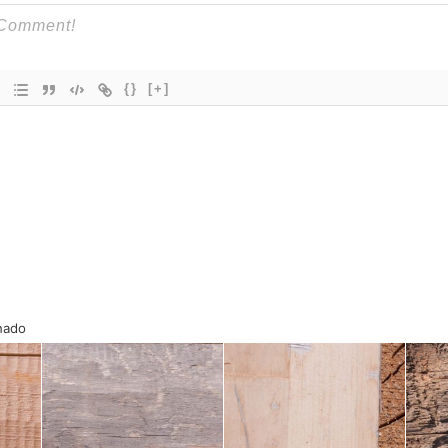
{}
[+]
onado