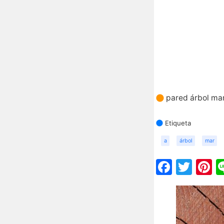
pared árbol ma
Etiqueta
a
árbol
mar
Faceb
Twit
P