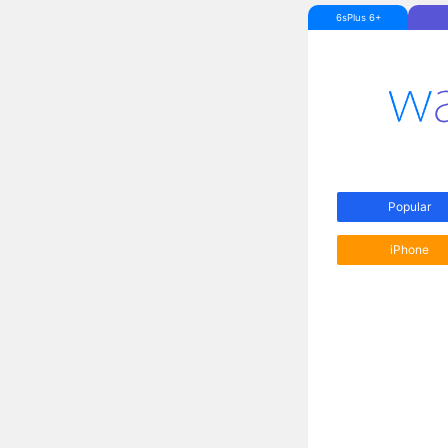
6sPlus 6+
Popular
iPhone