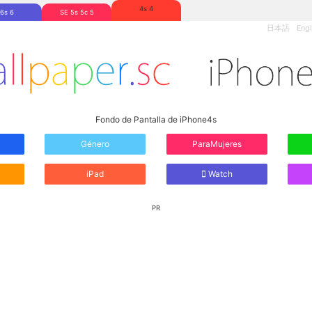
4s 4
6s 6
SE 5s 5c 5
日本語
Engl
Fondo de Pantalla de iPhone4s
Género
ParaMujeres
iPad
Watch
PR