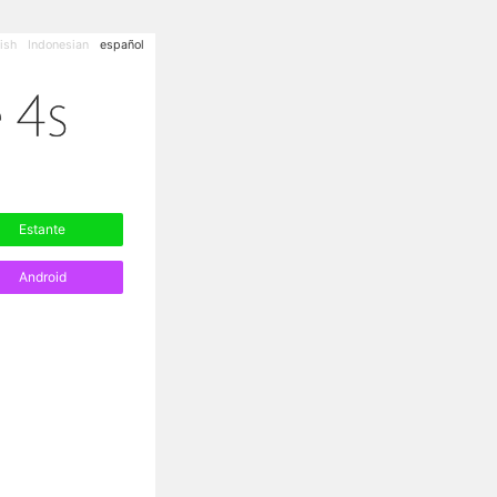
ish
Indonesian
español
Estante
Android