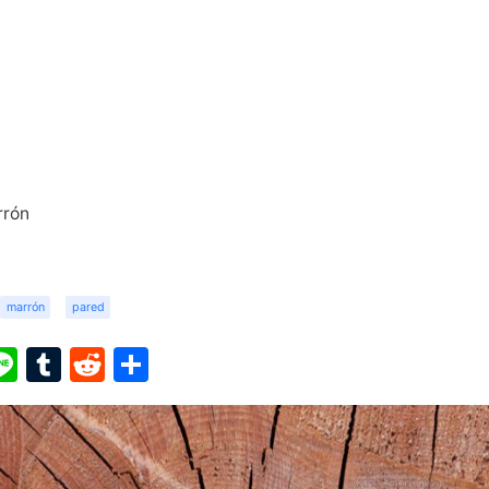
rrón
marrón
pared
ook
ter
interest
Line
Tumblr
Reddit
Share