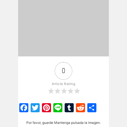
0
Article Rating
Facebook
Twitter
Pinterest
Line
Tumblr
Reddit
Share
Por favor, guarde Mantenga pulsada la imagen.