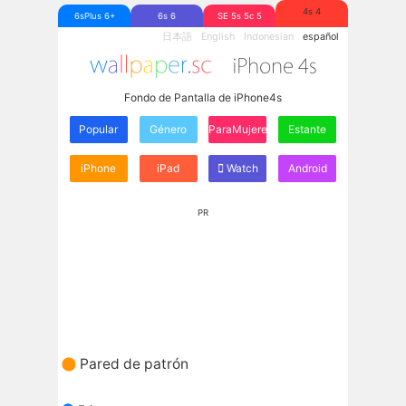
4s 4
6sPlus 6+
6s 6
SE 5s 5c 5
日本語
English
Indonesian
español
Fondo de Pantalla de iPhone4s
Popular
Género
ParaMujeres
Estante
iPhone
iPad
Watch
Android
PR
Pared de patrón