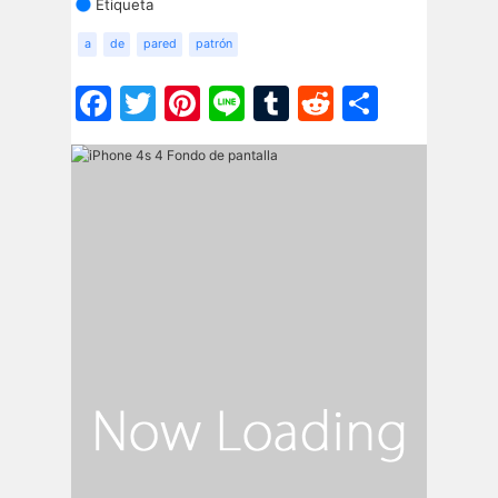
Etiqueta
a
de
pared
patrón
Facebook
Twitter
Pinterest
Line
Tumblr
Reddit
Share