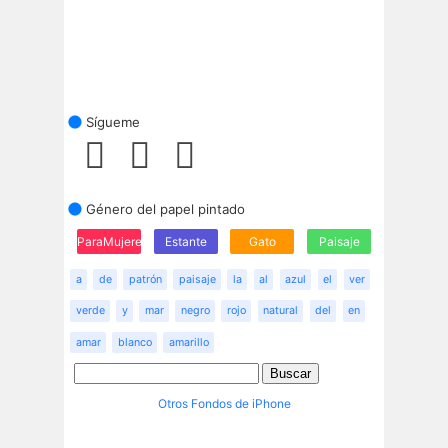
Sígueme
Género del papel pintado
ParaMujeres
Estante
Gato
Paisaje
a
de
patrón
paisaje
la
al
azul
el
ver
verde
y
mar
negro
rojo
natural
del
en
amar
blanco
amarillo
Otros Fondos de iPhone