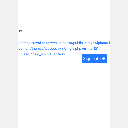
PR
/home/asuwallpaper/wallpaper.sc/public_html/es/iphone4s/wp-
content/themes/wpscesip4s/single.php on line
121
" class="next_wp">
Anterior
Siguiente