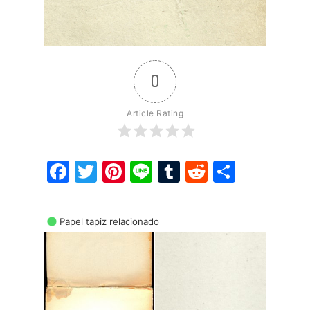
0
Article Rating
Facebook
Twitter
Pinterest
Line
Tumblr
Reddit
Share
Papel tapiz relacionado