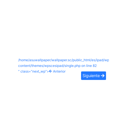
/home/asuwallpaper/wallpaper.sc/public_html/es/ipad/wp-
content/themes/wpscesipad/single.php on line
82
" class="next_wp">
Anterior
Siguiente