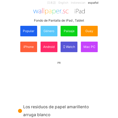
日本語
English
Indonesian
español
Fondo de Pantalla de iPad , Tablet
Popular
Género
Paisaje
Guay
iPhone
Android
Watch
Mac PC
PR
Los residuos de papel amarillento
arruga blanco