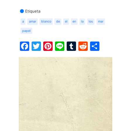
Etiqueta
a
amar
blanco
de
el
en
la
los
mar
papel
Facebook
Twitter
Pinterest
Line
Tumblr
Reddit
Share