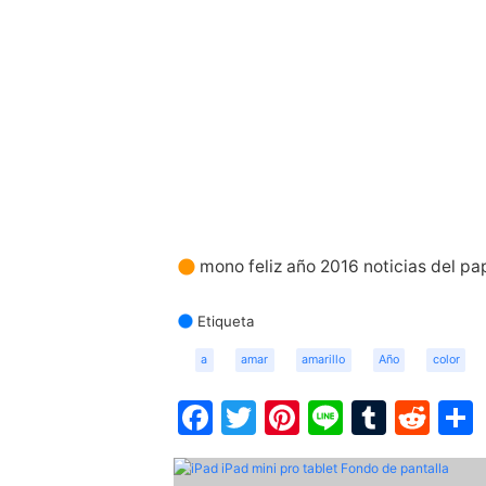
mono feliz año 2016 noticias del pa
Etiqueta
a
amar
amarillo
Año
color
Facebook
Twitter
Pinterest
Line
Tumbl
Red