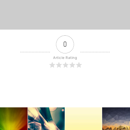
0
Article Rating
r
dit
Share