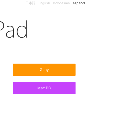
日本語
English
Indonesian
español
Guay
Mac PC