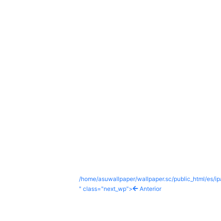
/home/asuwallpaper/wallpaper.sc/public_html/es/i
" class="next_wp">
Anterior