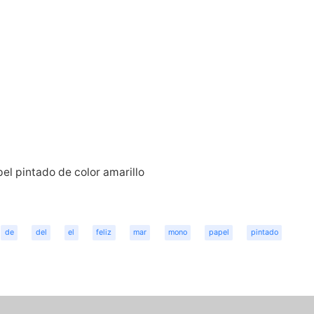
pel pintado de color amarillo
de
del
el
feliz
mar
mono
papel
pintado
r
dit
Share