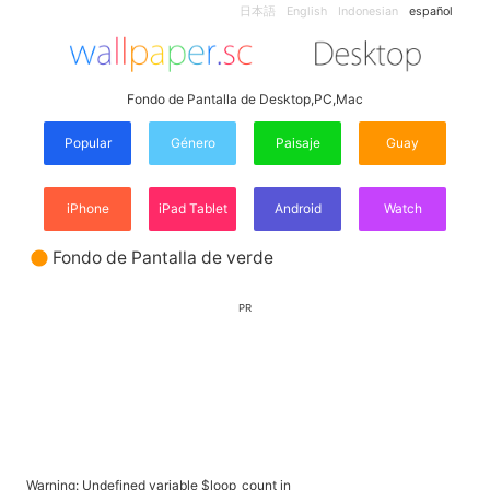
日本語
English
Indonesian
español
Fondo de Pantalla de Desktop,PC,Mac
Popular
Género
Paisaje
Guay
iPhone
iPad Tablet
Android
Watch
Fondo de Pantalla de verde
PR
Warning
: Undefined variable $loop_count in