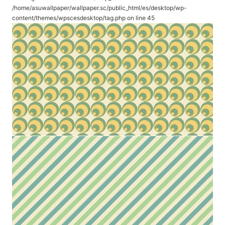
/home/asuwallpaper/wallpaper.sc/public_html/es/desktop/wp-
content/themes/wpscesdesktop/tag.php
on line
45