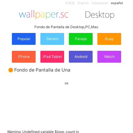
日本語
English
Indonesian
español
Fondo de Pantalla de Desktop,PC,Mac
Popular
Género
Paisaje
Guay
iPhone
iPad Tablet
Android
Watch
Fondo de Pantalla de Una
PR
Warning
: Undefined variable $loop_count in