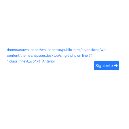
/home/asuwallpaper/wallpaper.sc/public_html/es/desktop/wp-
content/themes/wpscesdesktop/single.php on line
74
" class="next_wp">
Anterior
Siguiente