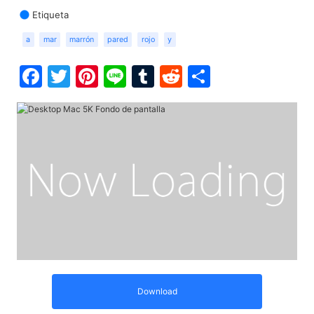
Etiqueta
a
mar
marrón
pared
rojo
y
Facebook
Twitter
Pinterest
Line
Tumblr
Reddit
Share
Download