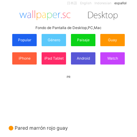
日本語
English
Indonesian
español
Fondo de Pantalla de Desktop,PC,Mac
Popular
Género
Paisaje
Guay
iPhone
iPad Tablet
Android
Watch
PR
Pared marrón rojo guay