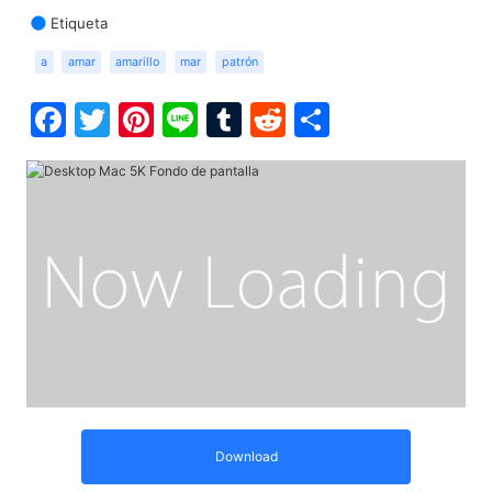
Etiqueta
a
amar
amarillo
mar
patrón
Facebook
Twitter
Pinterest
Line
Tumblr
Reddit
Share
Download