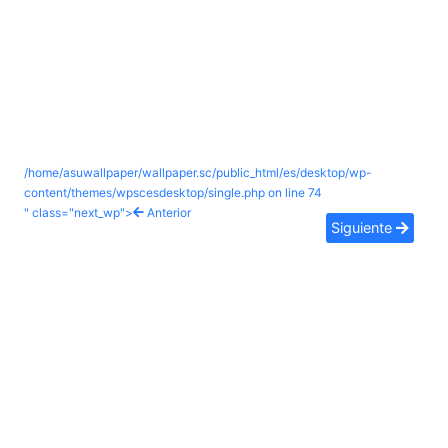
/home/asuwallpaper/wallpaper.sc/public_html/es/desktop/wp-
content/themes/wpscesdesktop/single.php on line
74
" class="next_wp">
Anterior
Siguiente