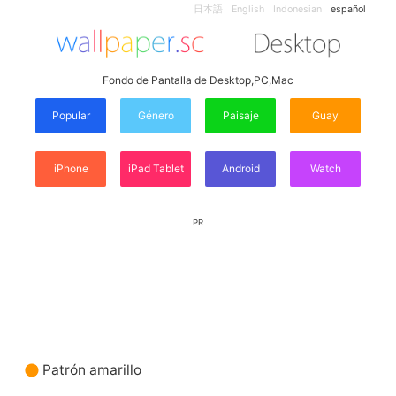
日本語
English
Indonesian
español
Fondo de Pantalla de Desktop,PC,Mac
Popular
Género
Paisaje
Guay
iPhone
iPad Tablet
Android
Watch
PR
Patrón amarillo