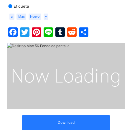
Etiqueta
a
Mac
Nuevo
y
Facebook
Twitter
Pinterest
Line
Tumblr
Reddit
Share
Download