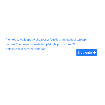
/home/asuwallpaper/wallpaper.sc/public_html/es/desktop/wp-
content/themes/wpscesdesktop/single.php on line
74
" class="next_wp">
Anterior
Siguiente