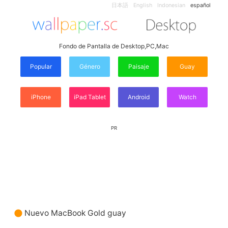
日本語
English
Indonesian
español
Fondo de Pantalla de Desktop,PC,Mac
Popular
Género
Paisaje
Guay
iPhone
iPad Tablet
Android
Watch
PR
Nuevo MacBook Gold guay