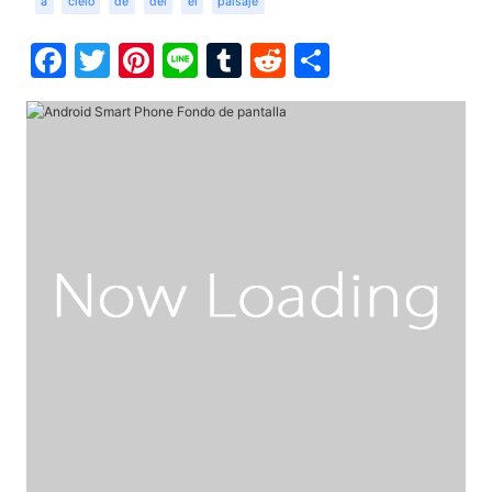
a
cielo
de
del
el
paisaje
Facebook
Twitter
Pinterest
Line
Tumblr
Reddit
Share