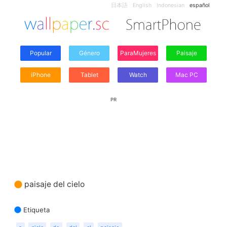
日本語
English
Indonesian
español
Popular
Género
ParaMujeres
Paisaje
iPhone
Tablet
Watch
Mac PC
PR
paisaje del cielo
Etiqueta