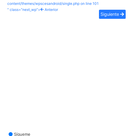
content/themes/wpscesandroid/single.php on line
101
" class="next_wp">
Anterior
Siguiente
Sígueme