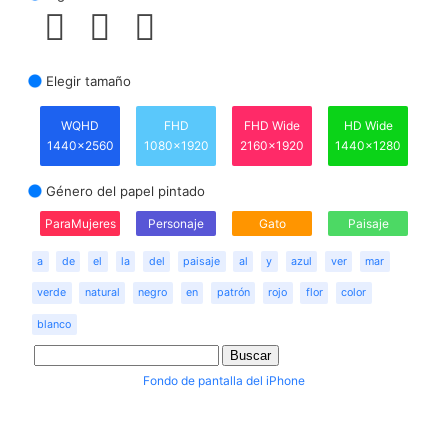
Elegir tamaño
WQHD
FHD
FHD Wide
HD Wide
1440x2560
1080x1920
2160x1920
1440x1280
Género del papel pintado
ParaMujeres
Personaje
Gato
Paisaje
a
de
el
la
del
paisaje
al
y
azul
ver
mar
verde
natural
negro
en
patrón
rojo
flor
color
blanco
Fondo de pantalla del iPhone