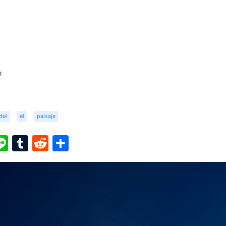
o
del
el
paisaje
ook
ter
interest
Line
Tumblr
Reddit
Share