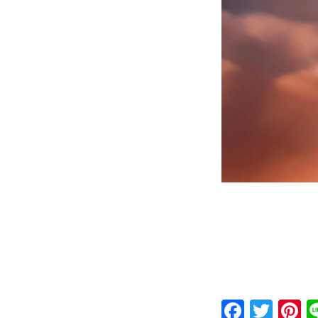
Faceb
Twit
P