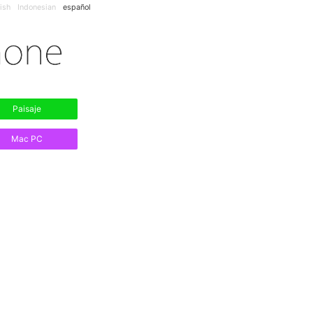
ish
Indonesian
español
Paisaje
Mac PC