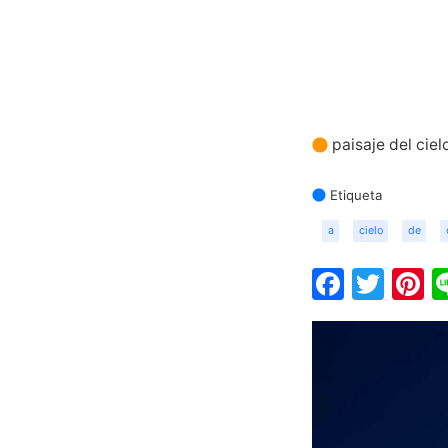
paisaje del ciel
Etiqueta
a
cielo
de
Faceb
Twit
P