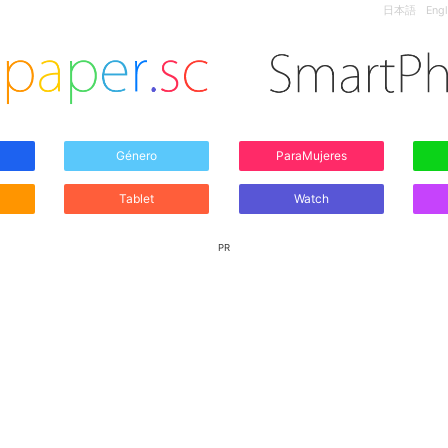
日本語
Engl
Género
ParaMujeres
Tablet
Watch
PR