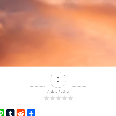
0
Article Rating
ook
ter
interest
Line
Tumblr
Reddit
Share