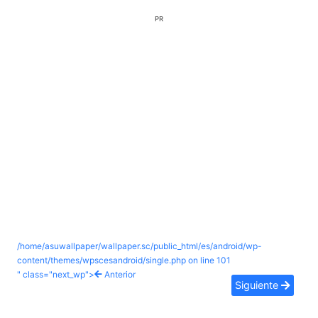
PR
/home/asuwallpaper/wallpaper.sc/public_html/es/android/wp-
content/themes/wpscesandroid/single.php on line
101
" class="next_wp">
Anterior
Siguiente