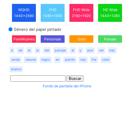
WQHD
FHD
FHD Wide
HD Wide
1440x2560
1080x1920
2160x1920
1440x1280
Género del papel pintado
ParaMujeres
Personaje
Gato
Paisaje
a
de
el
la
del
paisaje
al
y
azul
ver
mar
verde
natural
negro
en
patrón
rojo
flor
color
blanco
Fondo de pantalla del iPhone