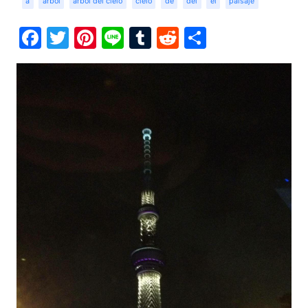
a
árbol
árbol del cielo
cielo
de
del
el
paisaje
Facebook
Twitter
Pinterest
Line
Tumblr
Reddit
Share