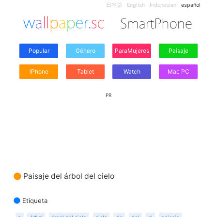
日本語
English
Indonesian
español
Popular
Género
ParaMujeres
Paisaje
iPhone
Tablet
Watch
Mac PC
PR
Paisaje del árbol del cielo
Etiqueta