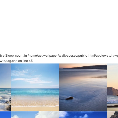
able $loop_count in
/home/asuwallpaper/wallpaper.sc/public_html/applewatch/w
wtc/tag.php
on line
45