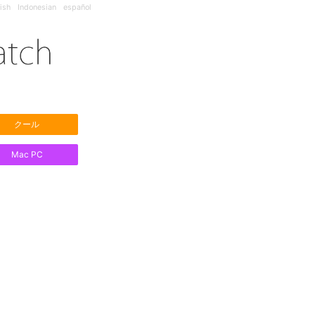
ish
Indonesian
español
クール
Mac PC