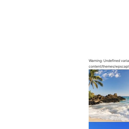
Warning
: Undefined vari
content/themes/wpscapl