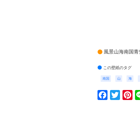
風景山海南国青
この壁紙のタグ
南国
山
海
Faceb
Twit
P