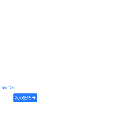
 line
124
次の壁紙