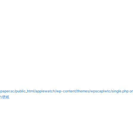
paper.sc/public_html/applewatch/wp-content/themes/wpscaplwtc/single.php on
の壁紙