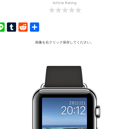
Article Rating
ook
ter
interest
Line
Tumblr
Reddit
共
有
画像を右クリック保存してください。