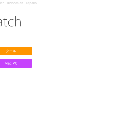
ish
Indonesian
español
クール
Mac PC