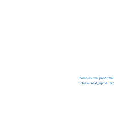
/home/asuwallpaper/wall
" class="next_wp">
前