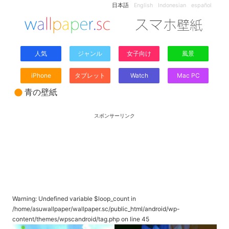
日本語
English
Indonesian
español
人気
ジャンル
女子向け
風景
iPhone
タブレット
Watch
Mac PC
青の壁紙
スポンサーリンク
Warning
: Undefined variable $loop_count in
/home/asuwallpaper/wallpaper.sc/public_html/android/wp-
content/themes/wpscandroid/tag.php
on line
45