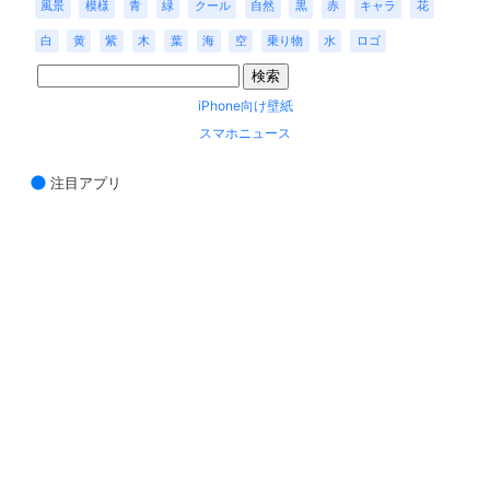
風景
模様
青
緑
クール
自然
黒
赤
キャラ
花
白
黄
紫
木
葉
海
空
乗り物
水
ロゴ
iPhone向け壁紙
スマホニュース
注目アプリ