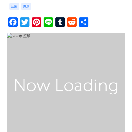
公園
風景
Facebook
Twitter
Pinterest
Line
Tumblr
Reddit
共
有