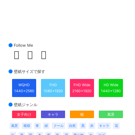
Follow Me
壁紙サイズで探す
WQHD
FHD
FHD Wide
HD Wide
1440x2560
1080x1920
2160x1920
1440x1280
壁紙ジャンル
女子向け
キャラ
猫
風景
風景
模様
青
緑
クール
自然
黒
赤
キャラ
花