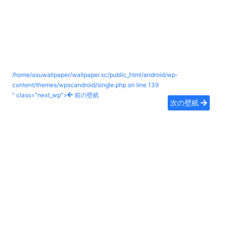
/home/asuwallpaper/wallpaper.sc/public_html/android/wp-
content/themes/wpscandroid/single.php on line
139
" class="next_wp">
前の壁紙
次の壁紙