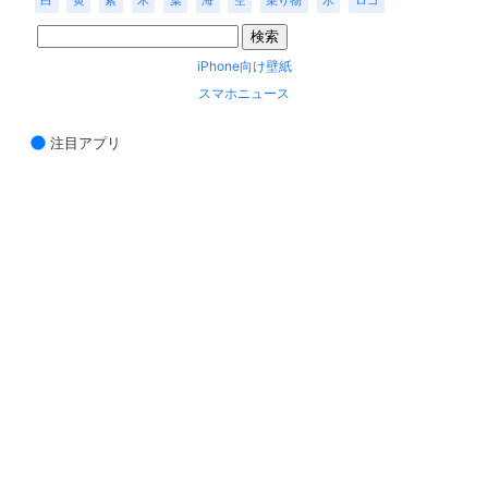
白
黄
紫
木
葉
海
空
乗り物
水
ロゴ
iPhone向け壁紙
スマホニュース
注目アプリ