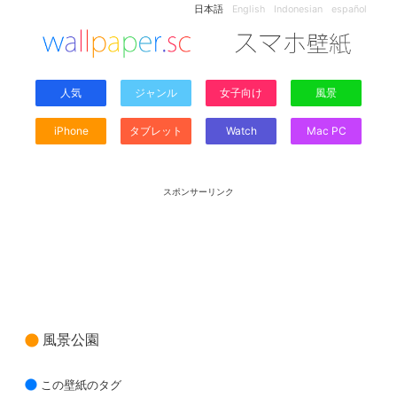
日本語
English
Indonesian
español
人気
ジャンル
女子向け
風景
iPhone
タブレット
Watch
Mac PC
スポンサーリンク
風景公園
この壁紙のタグ