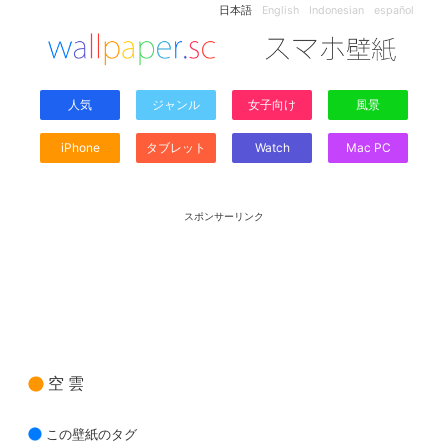
日本語
English
Indonesian
español
人気
ジャンル
女子向け
風景
iPhone
タブレット
Watch
Mac PC
スポンサーリンク
空 雲
この壁紙のタグ