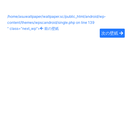
/home/asuwallpaper/wallpaper.sc/public_html/android/wp-
content/themes/wpscandroid/single.php on line
139
" class="next_wp">
前の壁紙
次の壁紙