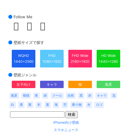
Follow Me
壁紙サイズで探す
WQHD
FHD
FHD Wide
HD Wide
1440x2560
1080x1920
2160x1920
1440x1280
壁紙ジャンル
女子向け
キャラ
猫
風景
風景
模様
青
緑
クール
自然
黒
赤
キャラ
花
白
黄
紫
木
葉
海
空
乗り物
水
ロゴ
iPhone向け壁紙
スマホニュース