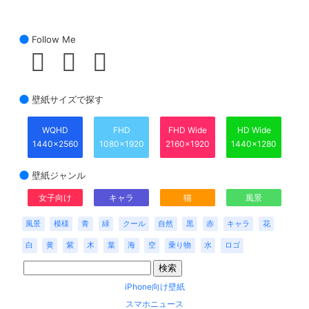
Follow Me
壁紙サイズで探す
WQHD
FHD
FHD Wide
HD Wide
1440x2560
1080x1920
2160x1920
1440x1280
壁紙ジャンル
女子向け
キャラ
猫
風景
風景
模様
青
緑
クール
自然
黒
赤
キャラ
花
白
黄
紫
木
葉
海
空
乗り物
水
ロゴ
iPhone向け壁紙
スマホニュース