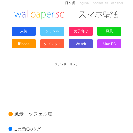
日本語
English
Indonesian
español
人気
ジャンル
女子向け
風景
iPhone
タブレット
Watch
Mac PC
スポンサーリンク
風景エッフェル塔
この壁紙のタグ