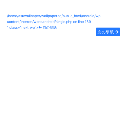
/home/asuwallpaper/wallpaper.sc/public_html/android/wp-
content/themes/wpscandroid/single.php on line
139
" class="next_wp">
前の壁紙
次の壁紙