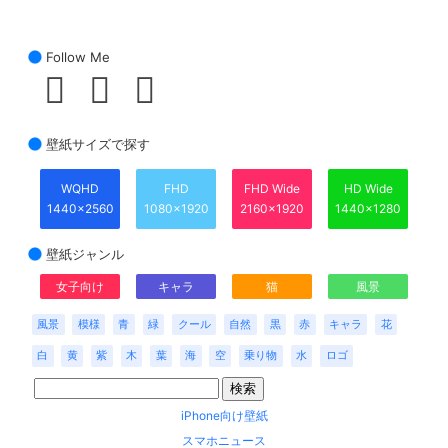
Follow Me
壁紙サイズで探す
WQHD
FHD
FHD Wide
HD Wide
1440x2560
1080x1920
2160x1920
1440x1280
壁紙ジャンル
女子向け
キャラ
猫
風景
風景
模様
青
緑
クール
自然
黒
赤
キャラ
花
白
黄
紫
木
葉
海
空
乗り物
水
ロゴ
iPhone向け壁紙
スマホニュース