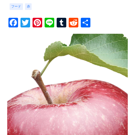
フード
赤
Facebook
Twitter
Pinterest
Line
Tumblr
Reddit
共
有