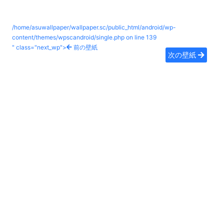
/home/asuwallpaper/wallpaper.sc/public_html/android/wp-
content/themes/wpscandroid/single.php on line
139
" class="next_wp">
前の壁紙
次の壁紙