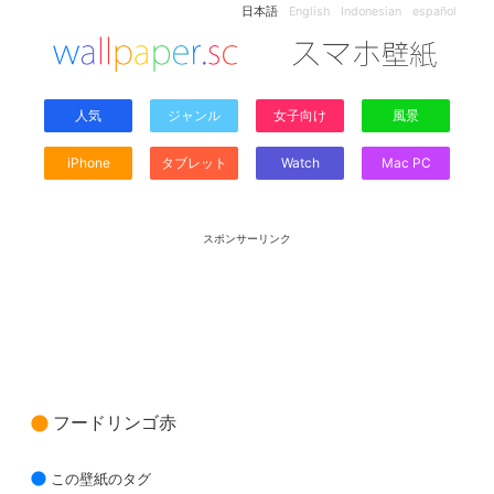
日本語
English
Indonesian
español
人気
ジャンル
女子向け
風景
iPhone
タブレット
Watch
Mac PC
スポンサーリンク
フードリンゴ赤
この壁紙のタグ