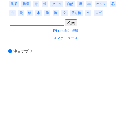
風景
模様
青
緑
クール
自然
黒
赤
キャラ
花
白
黄
紫
木
葉
海
空
乗り物
水
ロゴ
iPhone向け壁紙
スマホニュース
注目アプリ