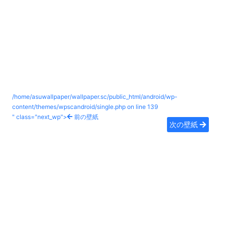
/home/asuwallpaper/wallpaper.sc/public_html/android/wp-
content/themes/wpscandroid/single.php on line
139
" class="next_wp">
前の壁紙
次の壁紙