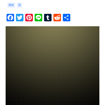
模様
黒
Facebook
Twitter
Pinterest
Line
Tumblr
Reddit
共
有