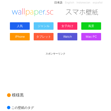
日本語
English
Indonesian
español
人気
ジャンル
女子向け
風景
iPhone
タブレット
Watch
Mac PC
スポンサーリンク
模様黒
この壁紙のタグ