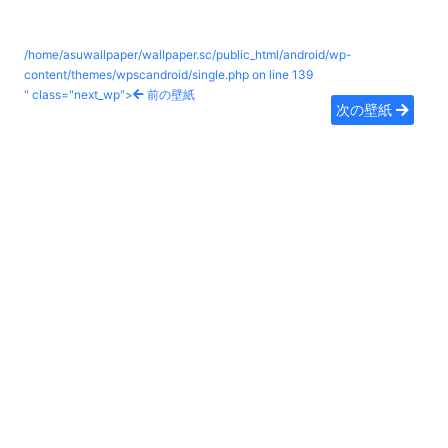
/home/asuwallpaper/wallpaper.sc/public_html/android/wp-
content/themes/wpscandroid/single.php on line
139
" class="next_wp">
前の壁紙
次の壁紙