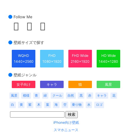
Follow Me
壁紙サイズで探す
WQHD
FHD
FHD Wide
HD Wide
1440x2560
1080x1920
2160x1920
1440x1280
壁紙ジャンル
女子向け
キャラ
猫
風景
風景
模様
青
緑
クール
自然
黒
赤
キャラ
花
白
黄
紫
木
葉
海
空
乗り物
水
ロゴ
iPhone向け壁紙
スマホニュース