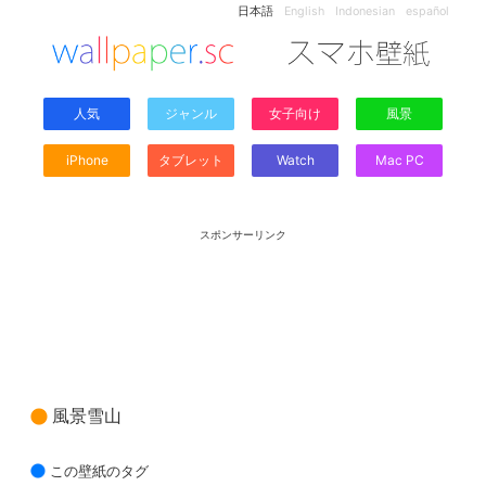
日本語
English
Indonesian
español
人気
ジャンル
女子向け
風景
iPhone
タブレット
Watch
Mac PC
スポンサーリンク
風景雪山
この壁紙のタグ