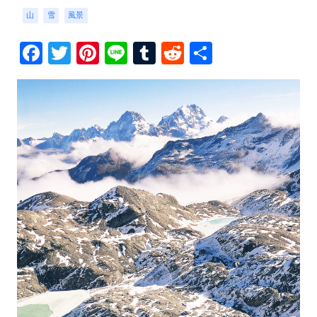
山
雪
風景
Facebook
Twitter
Pinterest
Line
Tumblr
Reddit
共
有