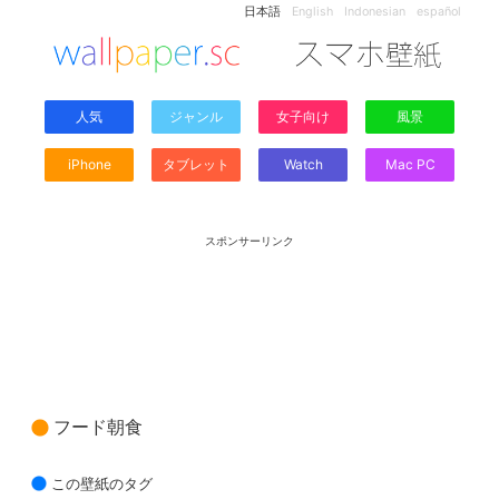
日本語
English
Indonesian
español
人気
ジャンル
女子向け
風景
iPhone
タブレット
Watch
Mac PC
スポンサーリンク
フード朝食
この壁紙のタグ