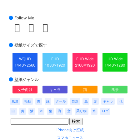
Follow Me
壁紙サイズで探す
WQHD
FHD
FHD Wide
HD Wide
1440x2560
1080x1920
2160x1920
1440x1280
壁紙ジャンル
女子向け
キャラ
猫
風景
風景
模様
青
緑
クール
自然
黒
赤
キャラ
花
白
黄
紫
木
葉
海
空
乗り物
水
ロゴ
iPhone向け壁紙
スマホニュース