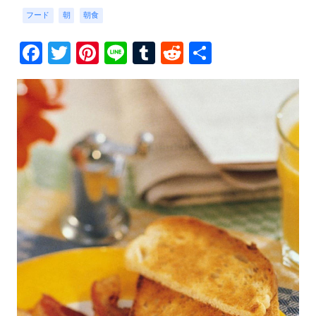
フード
朝
朝食
Facebook
Twitter
Pinterest
Line
Tumblr
Reddit
共
有