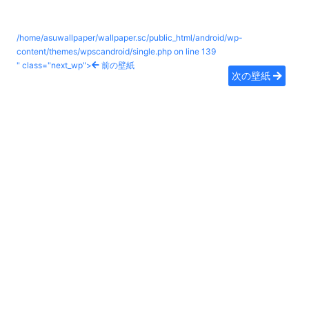
/home/asuwallpaper/wallpaper.sc/public_html/android/wp-
content/themes/wpscandroid/single.php on line
139
" class="next_wp">
前の壁紙
次の壁紙