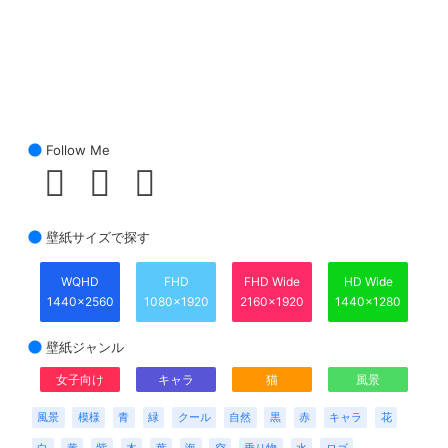
Follow Me
壁紙サイズで探す
WQHD
FHD
FHD Wide
HD Wide
1440x2560
1080x1920
2160x1920
1440x1280
壁紙ジャンル
女子向け
キャラ
猫
風景
風景
模様
青
緑
クール
自然
黒
赤
キャラ
花