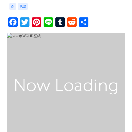
森
風景
Facebook
Twitter
Pinterest
Line
Tumblr
Reddit
共
有