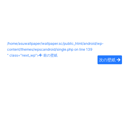
/home/asuwallpaper/wallpaper.sc/public_html/android/wp-
content/themes/wpscandroid/single.php on line
139
" class="next_wp">
前の壁紙
次の壁紙