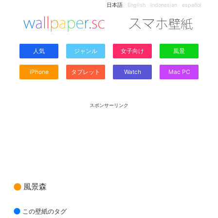
日本語
English
Indonesian
español
人気
ジャンル
女子向け
風景
iPhone
タブレット
Watch
Mac PC
スポンサーリンク
風景森
この壁紙のタグ