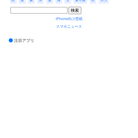
白
黄
紫
木
葉
海
空
乗り物
水
ロゴ
iPhone向け壁紙
スマホニュース
注目アプリ