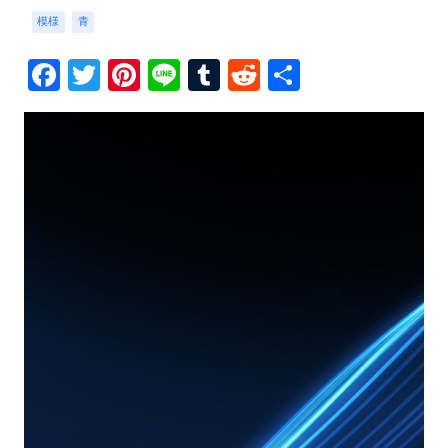
模様
青
Facebook
Twitter
Pinterest
Line
Tumblr
Reddit
共
有