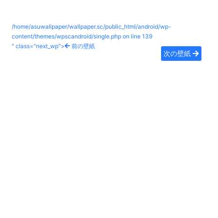
/home/asuwallpaper/wallpaper.sc/public_html/android/wp-
content/themes/wpscandroid/single.php on line
139
" class="next_wp">
前の壁紙
次の壁紙