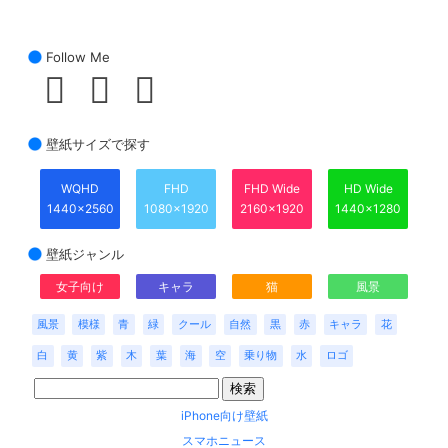
Follow Me
壁紙サイズで探す
WQHD
FHD
FHD Wide
HD Wide
1440x2560
1080x1920
2160x1920
1440x1280
壁紙ジャンル
女子向け
キャラ
猫
風景
風景
模様
青
緑
クール
自然
黒
赤
キャラ
花
白
黄
紫
木
葉
海
空
乗り物
水
ロゴ
iPhone向け壁紙
スマホニュース