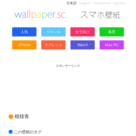
日本語
English
Indonesian
español
人気
ジャンル
女子向け
風景
iPhone
タブレット
Watch
Mac PC
スポンサーリンク
模様青
この壁紙のタグ