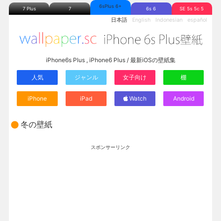
6sPlus 6+
7 Plus
7
6s 6
SE 5s 5c 5
日本語
English
Indonesian
español
iPhone6s Plus , iPhone6 Plus / 最新iOSの壁紙集
人気
ジャンル
女子向け
棚
iPhone
iPad
Watch
Android
冬の壁紙
スポンサーリンク