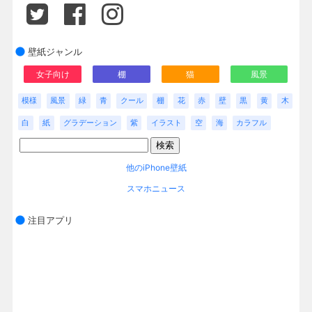
壁紙ジャンル
女子向け
棚
猫
風景
模様
風景
緑
青
クール
棚
花
赤
壁
黒
黄
木
白
紙
グラデーション
紫
イラスト
空
海
カラフル
他のiPhone壁紙
スマホニュース
注目アプリ