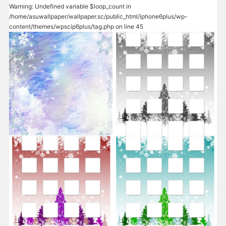
Warning
: Undefined variable $loop_count in
/home/asuwallpaper/wallpaper.sc/public_html/iphone6plus/wp-
content/themes/wpscip6plus/tag.php
on line
45