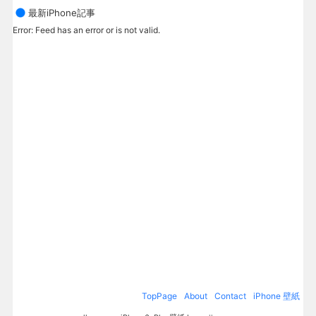
最新iPhone記事
Error: Feed has an error or is not valid.
TopPage
About
Contact
iPhone 壁紙