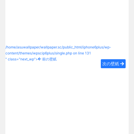
/home/asuwallpaper/wallpaper.sc/public_html/iphone6plus/wp-
content/themes/wpscip6plus/single.php on line
131
" class="next_wp">
前の壁紙
次の壁紙