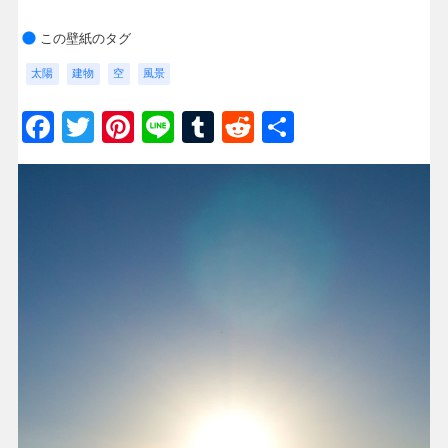
この壁紙のタグ
太陽
建物
空
風景
Facebook
Twitter
Pinterest
Line
Tumblr
Reddit
共
有