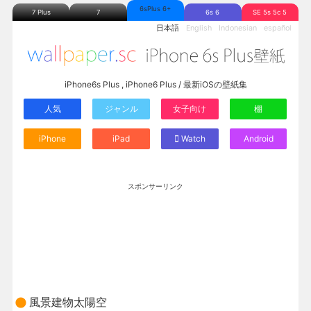
6sPlus 6+
7 Plus
7
6s 6
SE 5s 5c 5
日本語
English
Indonesian
español
iPhone6s Plus , iPhone6 Plus / 最新iOSの壁紙集
人気
ジャンル
女子向け
棚
iPhone
iPad
Watch
Android
スポンサーリンク
風景建物太陽空