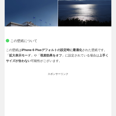
この壁紙について
この壁紙は
iPhone 6 Plusデフォルトの設定時に最適化
された壁紙です。
「
拡大表示モード
」や「
視差効果をオフ
」に設定されている場合は
上手く
サイズが合わない
可能性がございます。
スポンサーリンク