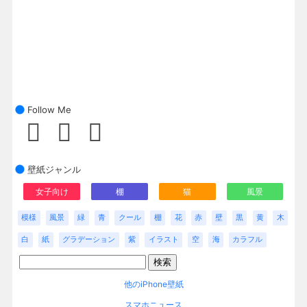
Follow Me
壁紙ジャンル
女子向け
棚
猫
風景
模様
風景
緑
青
クール
棚
花
赤
壁
黒
黄
木
白
紙
グラデーション
紫
イラスト
空
海
カラフル
他のiPhone壁紙
スマホニュース