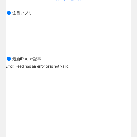
注目アプリ
最新iPhone記事
Error: Feed has an error or is not valid.