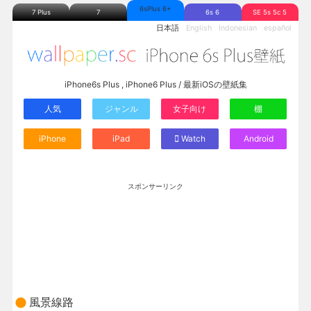
6sPlus 6+
7 Plus
7
6s 6
SE 5s 5c 5
日本語
English
Indonesian
español
iPhone6s Plus , iPhone6 Plus / 最新iOSの壁紙集
人気
ジャンル
女子向け
棚
iPhone
iPad
Watch
Android
スポンサーリンク
風景線路