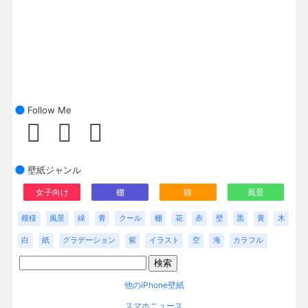
Follow Me
壁紙ジャンル
女子向け
棚
猫
風景
模様
風景
緑
青
クール
棚
花
赤
壁
黒
黄
木
白
紙
グラデーション
紫
イラスト
空
海
カラフル
他のiPhone壁紙
スマホニュース