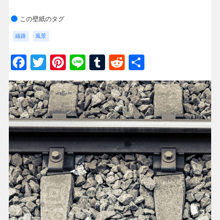
この壁紙のタグ
線路
風景
Facebook
Twitter
Pinterest
Line
Tumblr
Reddit
共
有