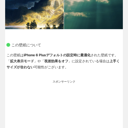
この壁紙について
この壁紙は
iPhone 6 Plusデフォルトの設定時に最適化
された壁紙です。
「
拡大表示モード
」や「
視差効果をオフ
」に設定されている場合は
上手く
サイズが合わない
可能性がございます。
スポンサーリンク