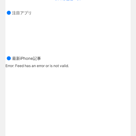
注目アプリ
最新iPhone記事
Error: Feed has an error or is not valid.