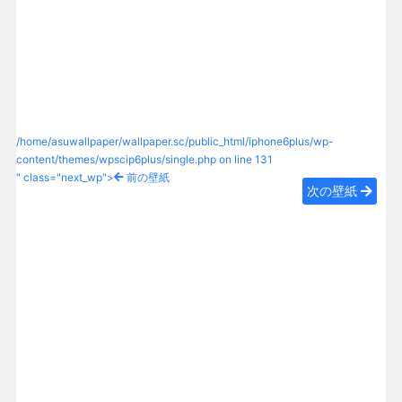
/home/asuwallpaper/wallpaper.sc/public_html/iphone6plus/wp-
content/themes/wpscip6plus/single.php on line
131
" class="next_wp">
前の壁紙
次の壁紙