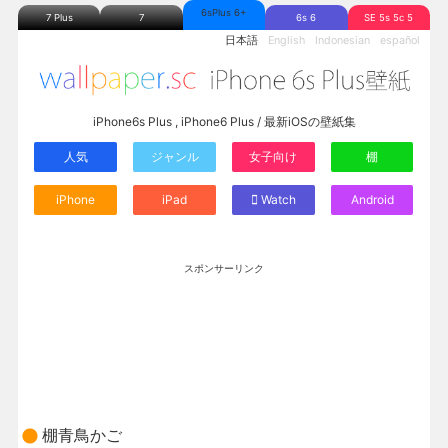
6sPlus 6+
7 Plus
7
6s 6
SE 5s 5c 5
日本語
English
Indonesian
español
iPhone6s Plus , iPhone6 Plus / 最新iOSの壁紙集
人気
ジャンル
女子向け
棚
iPhone
iPad
Watch
Android
スポンサーリンク
棚青鳥かご