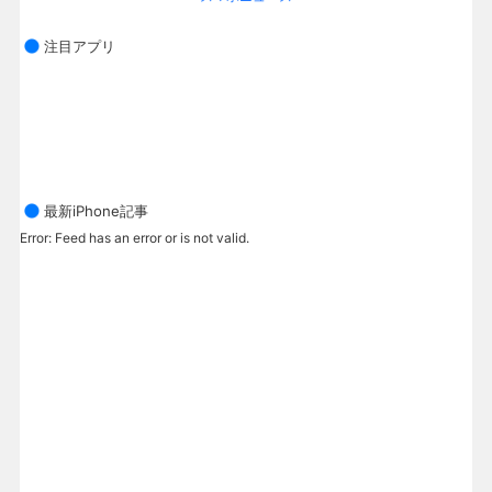
注目アプリ
最新iPhone記事
Error: Feed has an error or is not valid.