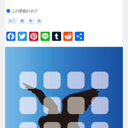
この壁紙のタグ
かご
棚
青
鳥
Facebook
Twitter
Pinterest
Line
Tumblr
Reddit
共
有