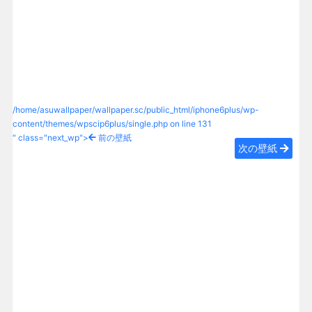
/home/asuwallpaper/wallpaper.sc/public_html/iphone6plus/wp-
content/themes/wpscip6plus/single.php on line
131
" class="next_wp">
前の壁紙
次の壁紙