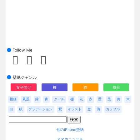
Follow Me
壁紙ジャンル
女子向け
棚
猫
風景
模様
風景
緑
青
クール
棚
花
赤
壁
黒
黄
木
白
紙
グラデーション
紫
イラスト
空
海
カラフル
他のiPhone壁紙
スマホニュース