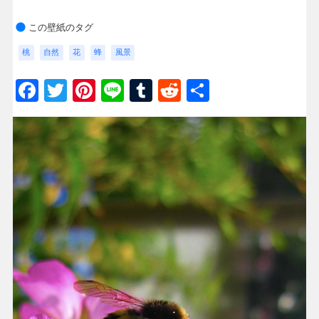
この壁紙のタグ
桃
自然
花
蜂
風景
Facebook
Twitter
Pinterest
Line
Tumblr
Reddit
共
有