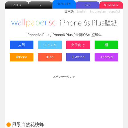
6sPlus 6+
7 Plus
7
6s 6
SE 5s 5c 5
日本語
English
Indonesian
español
iPhone6s Plus , iPhone6 Plus / 最新iOSの壁紙集
人気
ジャンル
女子向け
棚
iPhone
iPad
Watch
Android
スポンサーリンク
風景自然花桃蜂