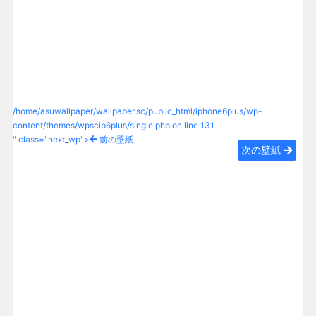
/home/asuwallpaper/wallpaper.sc/public_html/iphone6plus/wp-
content/themes/wpscip6plus/single.php on line
131
" class="next_wp">
前の壁紙
次の壁紙