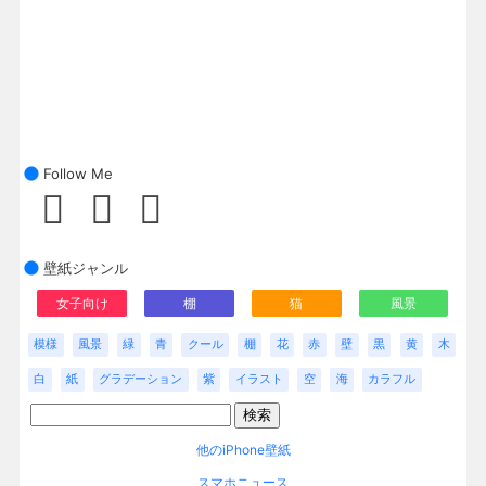
Follow Me
壁紙ジャンル
女子向け
棚
猫
風景
模様
風景
緑
青
クール
棚
花
赤
壁
黒
黄
木
白
紙
グラデーション
紫
イラスト
空
海
カラフル
他のiPhone壁紙
スマホニュース