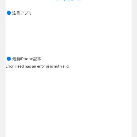
注目アプリ
最新iPhone記事
Error: Feed has an error or is not valid.