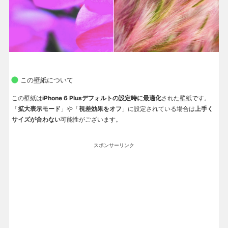
この壁紙について
この壁紙は
iPhone 6 Plusデフォルトの設定時に最適化
された壁紙です。
「
拡大表示モード
」や「
視差効果をオフ
」に設定されている場合は
上手く
サイズが合わない
可能性がございます。
スポンサーリンク