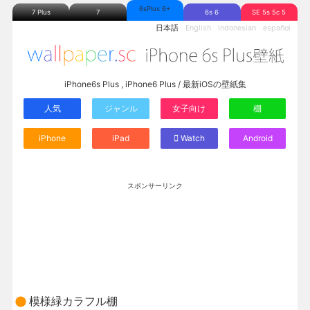
6sPlus 6+
7 Plus
7
6s 6
SE 5s 5c 5
日本語
English
Indonesian
español
iPhone6s Plus , iPhone6 Plus / 最新iOSの壁紙集
人気
ジャンル
女子向け
棚
iPhone
iPad
Watch
Android
スポンサーリンク
模様緑カラフル棚