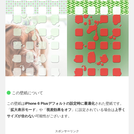
この壁紙について
この壁紙は
iPhone 6 Plusデフォルトの設定時に最適化
された壁紙です。
「
拡大表示モード
」や「
視差効果をオフ
」に設定されている場合は
上手く
サイズが合わない
可能性がございます。
スポンサーリンク