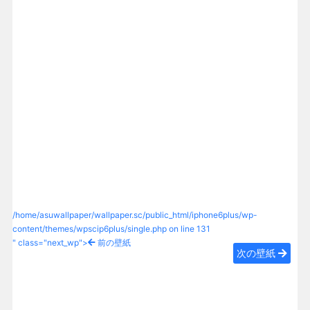
/home/asuwallpaper/wallpaper.sc/public_html/iphone6plus/wp-
content/themes/wpscip6plus/single.php on line
131
" class="next_wp">
前の壁紙
次の壁紙