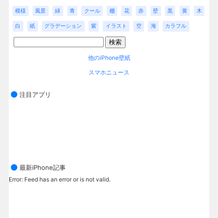
模様
風景
緑
青
クール
棚
花
赤
壁
黒
黄
木
白
紙
グラデーション
紫
イラスト
空
海
カラフル
他のiPhone壁紙
スマホニュース
注目アプリ
最新iPhone記事
Error: Feed has an error or is not valid.