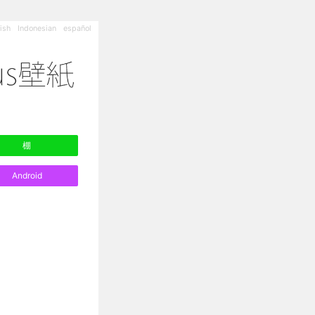
ish
Indonesian
español
棚
Android