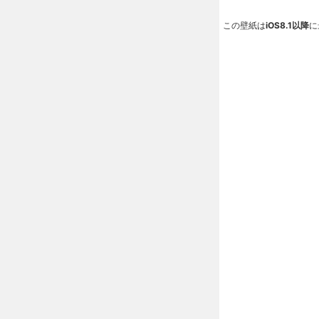
この壁紙は
iOS8.1以降
に