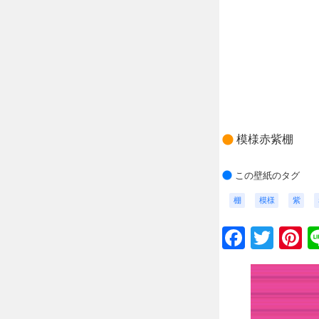
模様赤紫棚
この壁紙のタグ
棚
模様
紫
Faceb
Twit
P