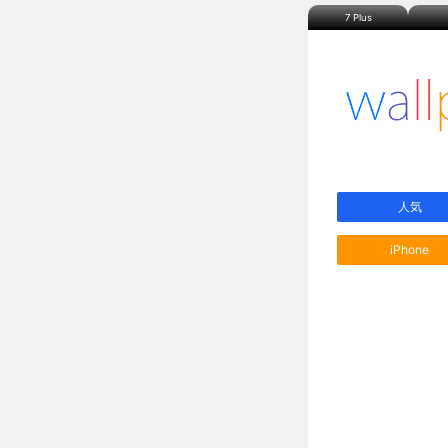
7 Plus
人気
iPhone