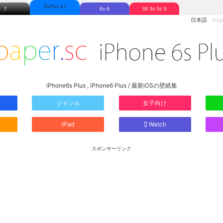
6sPlus 6+
7
6s 6
SE 5s 5c 5
日本語
Engl
iPhone6s Plus , iPhone6 Plus / 最新iOSの壁紙集
ジャンル
女子向け
iPad
Watch
スポンサーリンク