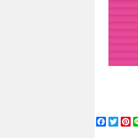
Faceb
Twit
P