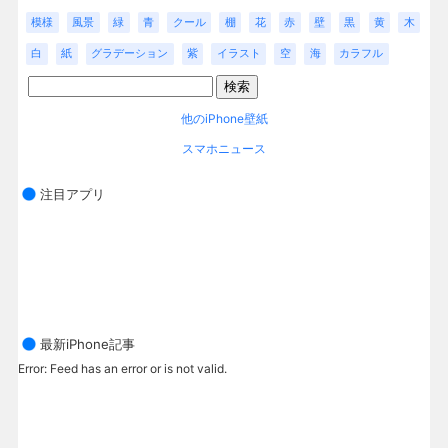
模様
風景
緑
青
クール
棚
花
赤
壁
黒
黄
木
白
紙
グラデーション
紫
イラスト
空
海
カラフル
他のiPhone壁紙
スマホニュース
注目アプリ
最新iPhone記事
Error: Feed has an error or is not valid.