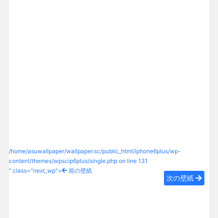
/home/asuwallpaper/wallpaper.sc/public_html/iphone6plus/wp-
content/themes/wpscip6plus/single.php on line
131
" class="next_wp">
前の壁紙
次の壁紙