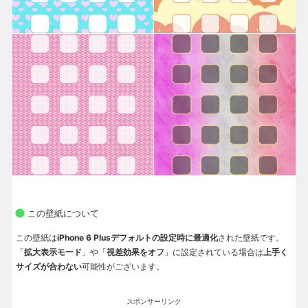
この壁紙について
この壁紙は
iPhone 6 Plusデフォルトの設定時に最適化
された壁紙です。
「
拡大表示モード
」や「
視差効果をオフ
」に設定されている場合は
上手く
サイズが合わない
可能性がございます。
スポンサーリンク