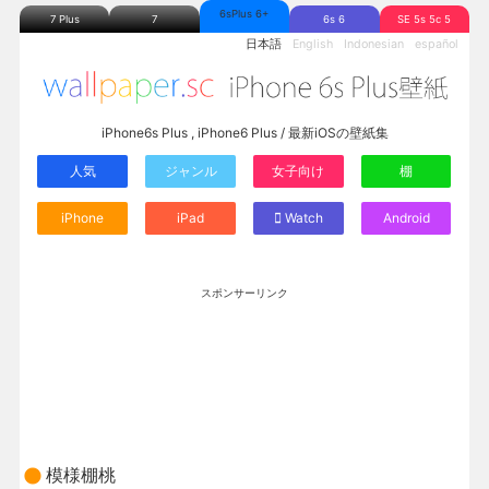
6sPlus 6+
7 Plus
7
6s 6
SE 5s 5c 5
日本語
English
Indonesian
español
iPhone6s Plus , iPhone6 Plus / 最新iOSの壁紙集
人気
ジャンル
女子向け
棚
iPhone
iPad
Watch
Android
スポンサーリンク
模様棚桃