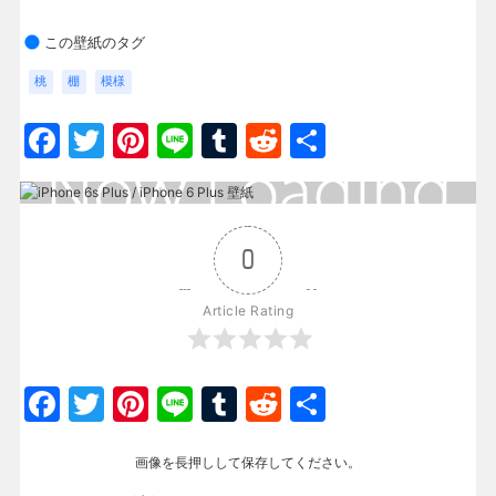
この壁紙のタグ
桃
棚
模様
Facebook
Twitter
Pinterest
Line
Tumblr
Reddit
共
有
0
Article Rating
Facebook
Twitter
Pinterest
Line
Tumblr
Reddit
共
有
画像を長押しして保存してください。