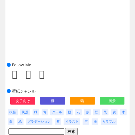
Follow Me
壁紙ジャンル
女子向け
棚
猫
風景
模様
風景
緑
青
クール
棚
花
赤
壁
黒
黄
木
白
紙
グラデーション
紫
イラスト
空
海
カラフル