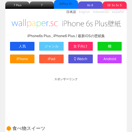
6sPlus 6+
7 Plus
7
6s 6
SE 5s 5c 5
日本語
English
Indonesian
español
iPhone6s Plus , iPhone6 Plus / 最新iOSの壁紙集
人気
ジャンル
女子向け
棚
iPhone
iPad
Watch
Android
スポンサーリンク
食べ物スイーツ