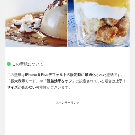
この壁紙について
この壁紙は
iPhone 6 Plusデフォルトの設定時に最適化
された壁紙です。
「
拡大表示モード
」や「
視差効果をオフ
」に設定されている場合は
上手く
サイズが合わない
可能性がございます。
スポンサーリンク