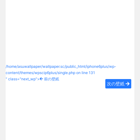
/home/asuwallpaper/wallpaper.sc/public_html/iphone6plus/wp-
content/themes/wpscip6plus/single.php on line
131
" class="next_wp">
前の壁紙
次の壁紙