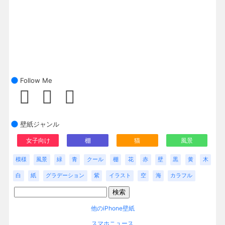
Follow Me
壁紙ジャンル
女子向け
棚
猫
風景
模様
風景
緑
青
クール
棚
花
赤
壁
黒
黄
木
白
紙
グラデーション
紫
イラスト
空
海
カラフル
他のiPhone壁紙
スマホニュース