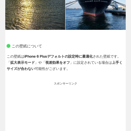
この壁紙について
この壁紙は
iPhone 6 Plusデフォルトの設定時に最適化
された壁紙です。
「
拡大表示モード
」や「
視差効果をオフ
」に設定されている場合は
上手く
サイズが合わない
可能性がございます。
スポンサーリンク