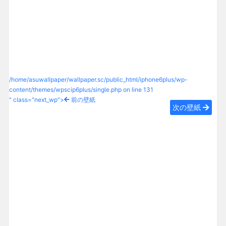
/home/asuwallpaper/wallpaper.sc/public_html/iphone6plus/wp-
content/themes/wpscip6plus/single.php on line
131
" class="next_wp">
前の壁紙
次の壁紙