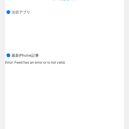
注目アプリ
最新iPhone記事
Error: Feed has an error or is not valid.