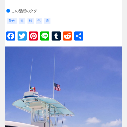
この壁紙のタグ
景色
海
船
色
青
Facebook
Twitter
Pinterest
Line
Tumblr
Reddit
共
有