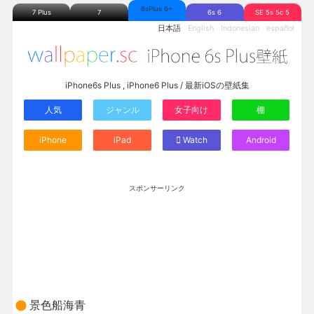
6sPlus 6+
7 Plus
7
6s 6
SE 5s 5c 5
日本語
English
Indonesian
español
iPhone6s Plus , iPhone6 Plus / 最新iOSの壁紙集
人気
ジャンル
女子向け
棚
iPhone
iPad
Watch
Android
スポンサーリンク
景色船海青