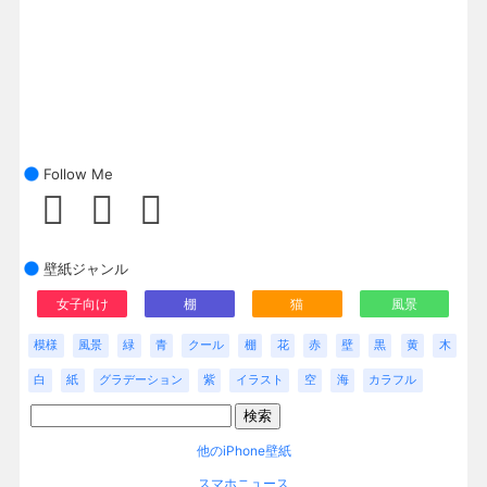
Follow Me
壁紙ジャンル
女子向け
棚
猫
風景
模様
風景
緑
青
クール
棚
花
赤
壁
黒
黄
木
白
紙
グラデーション
紫
イラスト
空
海
カラフル
他のiPhone壁紙
スマホニュース