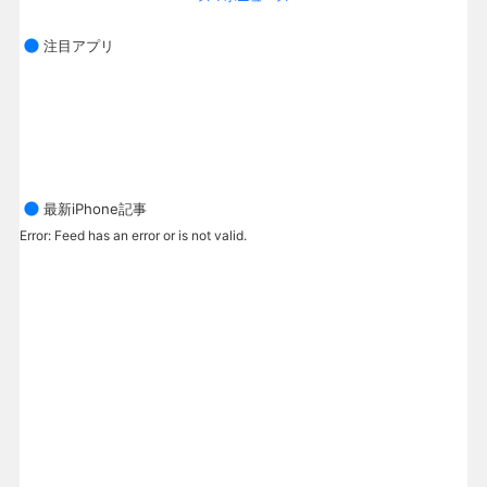
注目アプリ
最新iPhone記事
Error: Feed has an error or is not valid.