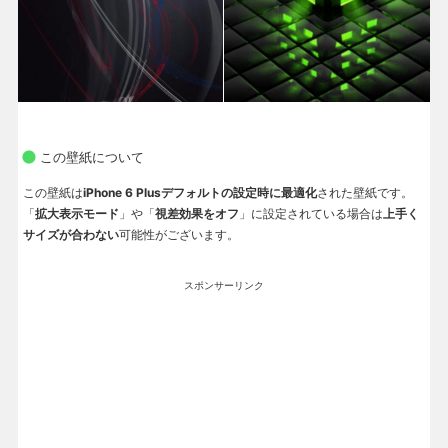
この壁紙について
この壁紙は
iPhone 6 Plusデフォルトの設定時に最適化
された壁紙です。
「
拡大表示モード
」や「
視差効果をオフ
」に設定されている場合は
上手く
サイズが合わない
可能性がございます。
スポンサーリンク