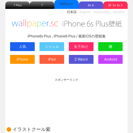
6sPlus 6+
7 Plus
7
6s 6
SE 5s 5c 5
日本語
English
Indonesian
español
iPhone6s Plus , iPhone6 Plus / 最新iOSの壁紙集
人気
ジャンル
女子向け
棚
iPhone
iPad
Watch
Android
スポンサーリンク
イラストクール紫