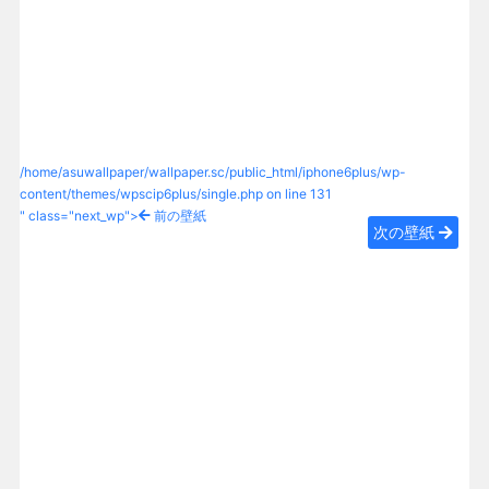
/home/asuwallpaper/wallpaper.sc/public_html/iphone6plus/wp-
content/themes/wpscip6plus/single.php on line
131
" class="next_wp">
前の壁紙
次の壁紙