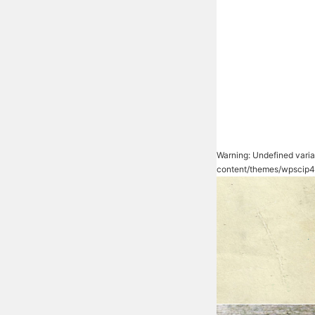
Warning
: Undefined vari
content/themes/wpscip4