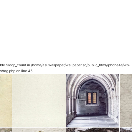
able $loop_count in
/home/asuwallpaper/wallpaper.sc/public_html/iphone4s/wp-
s/tag.php
on line
45