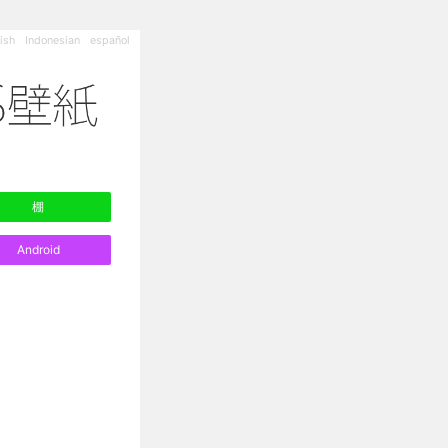
ish
Indonesian
español
棚
Android