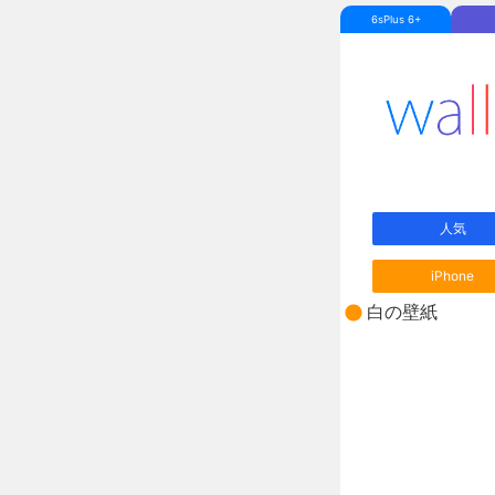
6sPlus 6+
人気
iPhone
白の壁紙