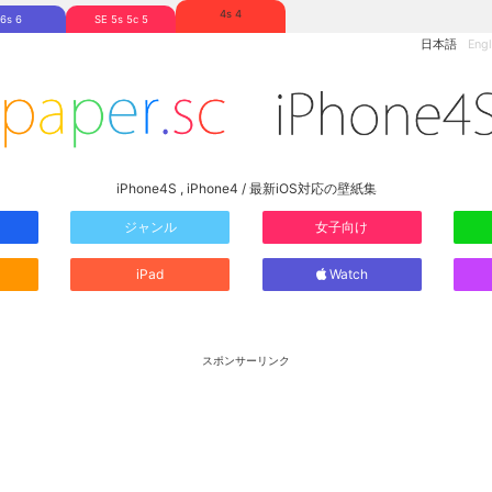
4s 4
6s 6
SE 5s 5c 5
日本語
Engl
iPhone4S , iPhone4 / 最新iOS対応の壁紙集
ジャンル
女子向け
iPad
Watch
スポンサーリンク