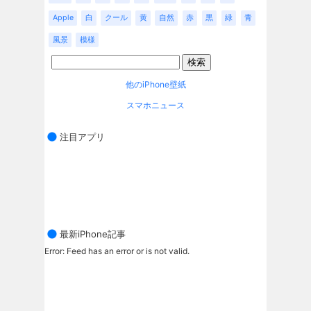
Apple
白
クール
黄
自然
赤
黒
緑
青
風景
模様
他のiPhone壁紙
スマホニュース
注目アプリ
最新iPhone記事
Error: Feed has an error or is not valid.