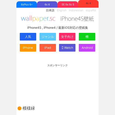
4s 4
6sPlus 6+
6s 6
SE 5s 5c 5
日本語
English
Indonesian
español
iPhone4S , iPhone4 / 最新iOS対応の壁紙集
人気
ジャンル
女子向け
棚
iPhone
iPad
Watch
Android
スポンサーリンク
模様緑