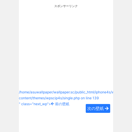
スポンサーリンク
/home/asuwallpaper/wallpaper.sc/public_html/iphone4s/wp-
content/themes/wpscip4s/single.php on line
139
" class="next_wp">
前の壁紙
次の壁紙