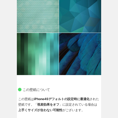
この壁紙について
この壁紙は
iPhone4Sデフォルトの設定時に最適化
された
壁紙です。「
視差効果をオフ
」に設定されている場合は
上手くサイズが合わない可能性
がございます。