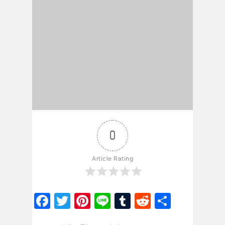
0
Article Rating
Facebook
Twitter
Pinterest
Line
Tumblr
Reddit
共
有