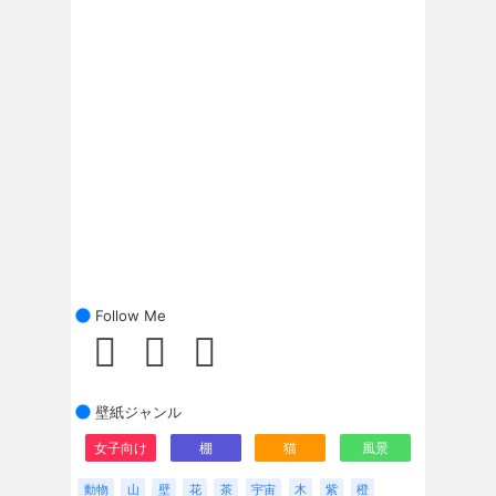
Follow Me
壁紙ジャンル
女子向け
棚
猫
風景
動物
山
壁
花
茶
宇宙
木
紫
橙