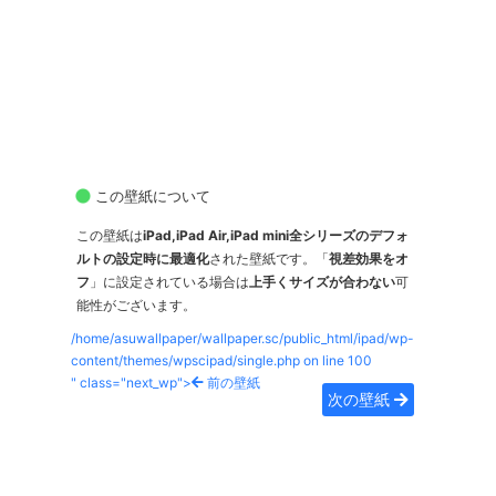
この壁紙について
この壁紙は
iPad,iPad Air,iPad mini全シリーズのデフォ
ルトの設定時に最適化
された壁紙です。「
視差効果をオ
フ
」に設定されている場合は
上手くサイズが合わない
可
能性がございます。
/home/asuwallpaper/wallpaper.sc/public_html/ipad/wp-
content/themes/wpscipad/single.php on line
100
" class="next_wp">
前の壁紙
次の壁紙