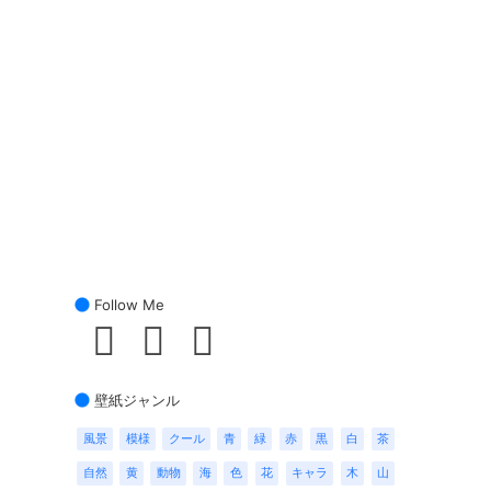
Follow Me
壁紙ジャンル
風景
模様
クール
青
緑
赤
黒
白
茶
自然
黄
動物
海
色
花
キャラ
木
山