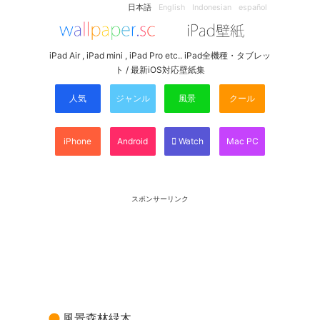
日本語
English
Indonesian
español
iPad Air , iPad mini , iPad Pro etc.. iPad全機種・タブレッ
ト / 最新iOS対応壁紙集
人気
ジャンル
風景
クール
iPhone
Android
Watch
Mac PC
スポンサーリンク
風景森林緑木