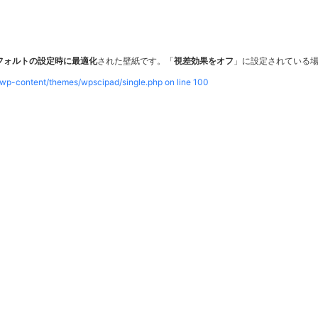
ーズのデフォルトの設定時に最適化
された壁紙です。「
視差効果をオフ
」に設定されている
/wp-content/themes/wpscipad/single.php on line
100