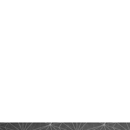
r
dit
共
有