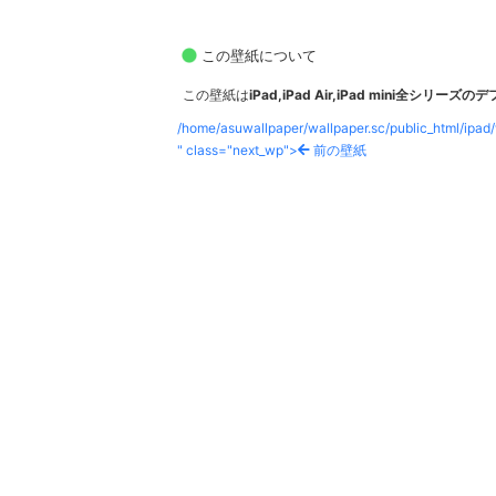
この壁紙について
この壁紙は
iPad,iPad Air,iPad mini全シリ
/home/asuwallpaper/wallpaper.sc/public_html/ipad
" class="next_wp">
前の壁紙