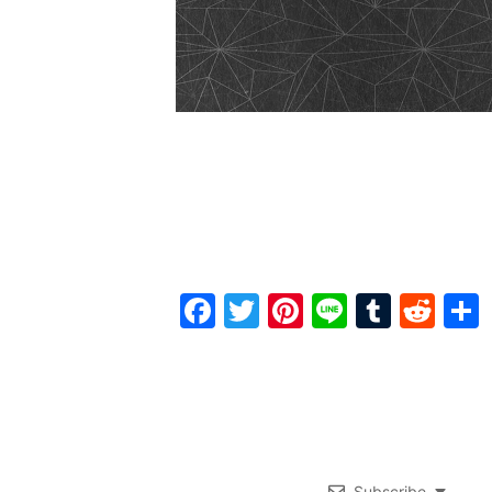
Facebook
Twitter
Pinterest
Line
Tumbl
Red
Subscribe