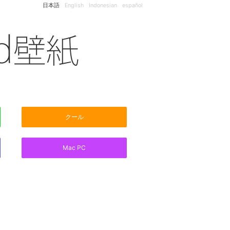
日本語
English
Indonesian
español
クール
Mac PC