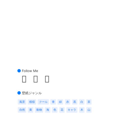
Follow Me
壁紙ジャンル
風景
模様
クール
青
緑
赤
黒
白
茶
自然
黄
動物
海
色
花
キャラ
木
山