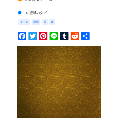
この壁紙のタグ
クール
模様
茶
黄
Facebook
Twitter
Pinterest
Line
Tumblr
Reddit
共
有