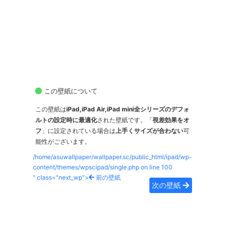
この壁紙について
この壁紙は
iPad,iPad Air,iPad mini全シリーズのデフォ
ルトの設定時に最適化
された壁紙です。「
視差効果をオ
フ
」に設定されている場合は
上手くサイズが合わない
可
能性がございます。
/home/asuwallpaper/wallpaper.sc/public_html/ipad/wp-
content/themes/wpscipad/single.php on line
100
" class="next_wp">
前の壁紙
次の壁紙