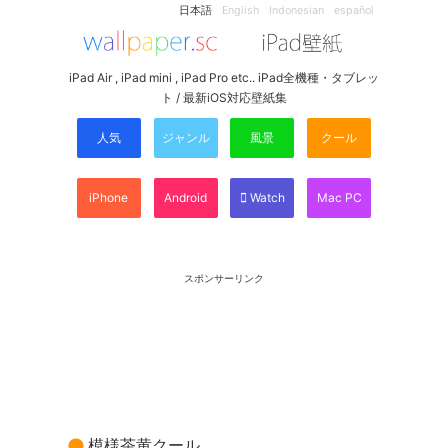
日本語
English
Indonesian
español
iPad Air , iPad mini , iPad Pro etc.. iPad全機種・タブレッ
ト / 最新iOS対応壁紙集
人気
ジャンル
風景
クール
iPhone
Android
Watch
Mac PC
スポンサーリンク
模様茶黄クール