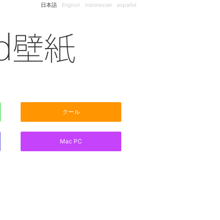
日本語
English
Indonesian
español
クール
Mac PC