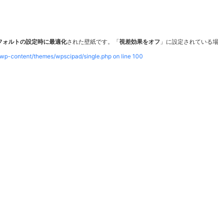
ーズのデフォルトの設定時に最適化
された壁紙です。「
視差効果をオフ
」に設定されている
/wp-content/themes/wpscipad/single.php on line
100