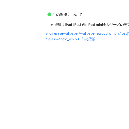
この壁紙について
この壁紙は
iPad,iPad Air,iPad mini全シリ
/home/asuwallpaper/wallpaper.sc/public_html/ipad
" class="next_wp">
前の壁紙