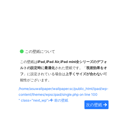
この壁紙について
この壁紙は
iPad,iPad Air,iPad mini全シリーズのデフォ
ルトの設定時に最適化
された壁紙です。「
視差効果をオ
フ
」に設定されている場合は
上手くサイズが合わない
可
能性がございます。
/home/asuwallpaper/wallpaper.sc/public_html/ipad/wp-
content/themes/wpscipad/single.php on line
100
" class="next_wp">
前の壁紙
次の壁紙