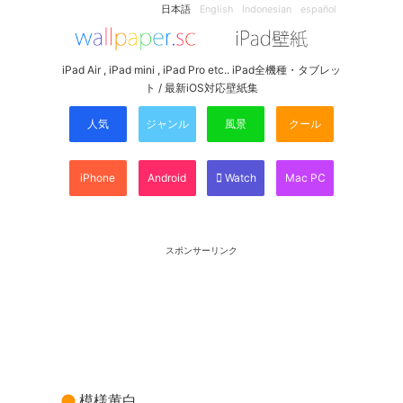
日本語
English
Indonesian
español
iPad Air , iPad mini , iPad Pro etc.. iPad全機種・タブレッ
ト / 最新iOS対応壁紙集
人気
ジャンル
風景
クール
iPhone
Android
Watch
Mac PC
スポンサーリンク
模様黄白