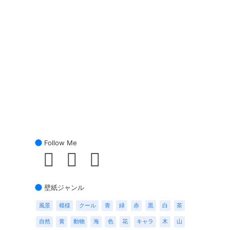
Follow Me
壁紙ジャンル
風景
模様
クール
青
緑
赤
黒
白
茶
自然
黄
動物
海
色
花
キャラ
木
山