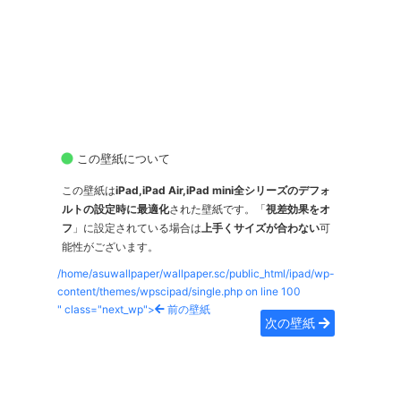
この壁紙について
この壁紙は
iPad,iPad Air,iPad mini全シリーズのデフォ
ルトの設定時に最適化
された壁紙です。「
視差効果をオ
フ
」に設定されている場合は
上手くサイズが合わない
可
能性がございます。
/home/asuwallpaper/wallpaper.sc/public_html/ipad/wp-
content/themes/wpscipad/single.php on line
100
" class="next_wp">
前の壁紙
次の壁紙