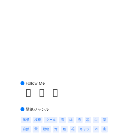
Follow Me
壁紙ジャンル
風景
模様
クール
青
緑
赤
黒
白
茶
自然
黄
動物
海
色
花
キャラ
木
山