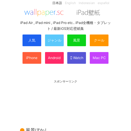
日本語
English
Indonesian
español
iPad Air , iPad mini , iPad Pro etc.. iPad全機種・タブレッ
ト / 最新iOS対応壁紙集
人気
ジャンル
風景
クール
iPhone
Android
Watch
Mac PC
スポンサーリンク
風景ぼかし