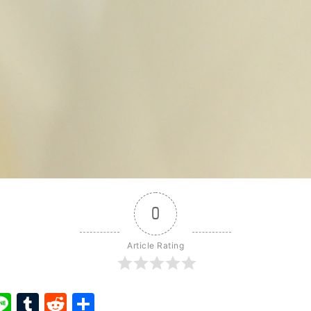
0
Article Rating
ook
ter
interest
Line
Tumblr
Reddit
Share