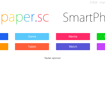
日本語
Engl
Genre
Wanita
Tablet
Watch
Tautan sponsor