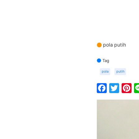
pola putih
Tag
pola
putih
Faceb
Twit
P