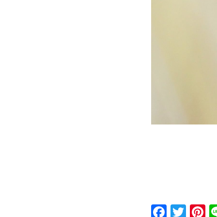
Faceb
Twit
P