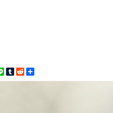
ook
ter
interest
Line
Tumblr
Reddit
Share