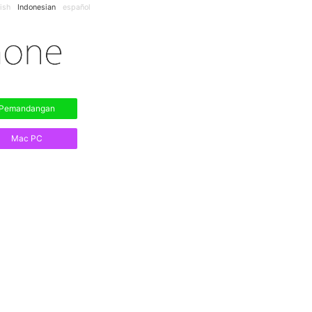
ish
Indonesian
español
Pemandangan
Mac PC