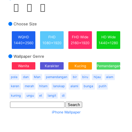
Choose Size
WQHD
FHD
FHD Wide
HD Wide
1440x2560
1080x1920
2160x1920
1440x1280
Wallpaper Genre
Wanita
Karakter
Kucing
Pemandangan
pola
dan
Man
pemandangan
bir
biru
hijau
alam
keren
merah
hitam
lanskap
alami
bunga
putih
kuning
ungu
et
langit
di
iPhone Wallpaper