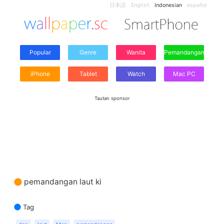
日本語
English
Indonesian
español
Popular
Genre
Wanita
Pemandangan
iPhone
Tablet
Watch
Mac PC
Tautan sponsor
pemandangan laut ki
Tag