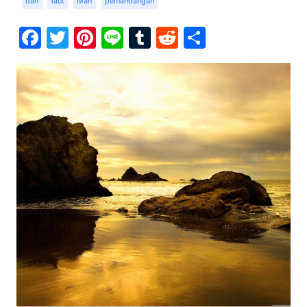
dan
laut
Man
pemandangan
Facebook
Twitter
Pinterest
Line
Tumblr
Reddit
Share