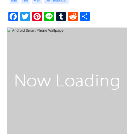
dan
laut
Man
pemandangan
Facebook
Twitter
Pinterest
Line
Tumblr
Reddit
Share