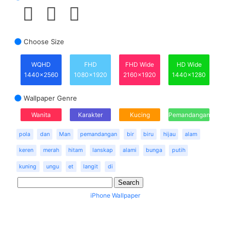
Choose Size
WQHD
FHD
FHD Wide
HD Wide
1440x2560
1080x1920
2160x1920
1440x1280
Wallpaper Genre
Wanita
Karakter
Kucing
Pemandangan
pola
dan
Man
pemandangan
bir
biru
hijau
alam
keren
merah
hitam
lanskap
alami
bunga
putih
kuning
ungu
et
langit
di
iPhone Wallpaper