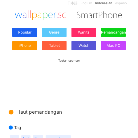
日本語
English
Indonesian
español
Popular
Genre
Wanita
Pemandangan
iPhone
Tablet
Watch
Mac PC
Tautan sponsor
ﾠlaut pemandangan
Tag