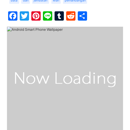
bata
dan
jembatan
Man
pemandangan
Facebook
Twitter
Pinterest
Line
Tumblr
Reddit
Share