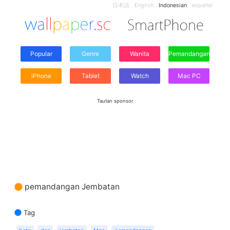
日本語
English
Indonesian
español
Popular
Genre
Wanita
Pemandangan
iPhone
Tablet
Watch
Mac PC
Tautan sponsor
pemandangan Jembatan
Tag