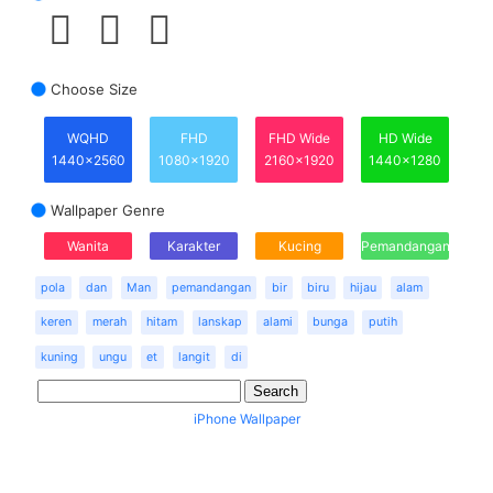
Choose Size
WQHD
FHD
FHD Wide
HD Wide
1440x2560
1080x1920
2160x1920
1440x1280
Wallpaper Genre
Wanita
Karakter
Kucing
Pemandangan
pola
dan
Man
pemandangan
bir
biru
hijau
alam
keren
merah
hitam
lanskap
alami
bunga
putih
kuning
ungu
et
langit
di
iPhone Wallpaper