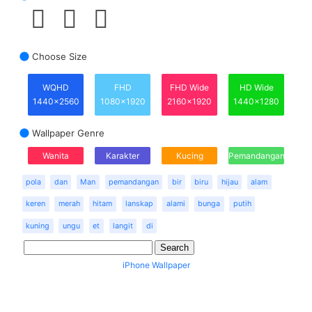
Choose Size
WQHD
FHD
FHD Wide
HD Wide
1440x2560
1080x1920
2160x1920
1440x1280
Wallpaper Genre
Wanita
Karakter
Kucing
Pemandangan
pola
dan
Man
pemandangan
bir
biru
hijau
alam
keren
merah
hitam
lanskap
alami
bunga
putih
kuning
ungu
et
langit
di
iPhone Wallpaper