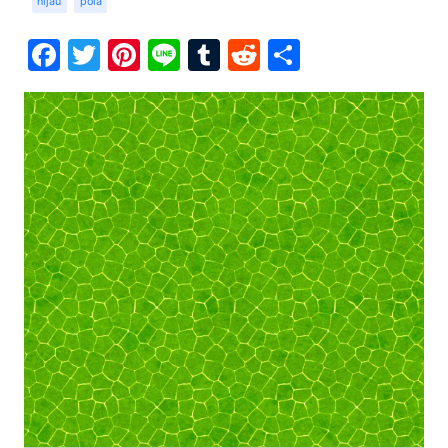
hijau
pola
Facebook
Twitter
Pinterest
Line
Tumblr
Reddit
Share