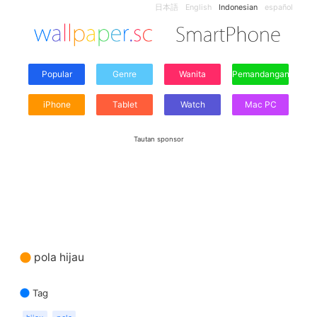
日本語
English
Indonesian
español
Popular
Genre
Wanita
Pemandangan
iPhone
Tablet
Watch
Mac PC
Tautan sponsor
pola hijau
Tag