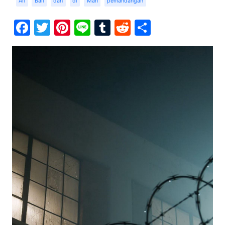
Ali
Bali
dan
di
Man
pemandangan
Facebook
Twitter
Pinterest
Line
Tumblr
Reddit
Share