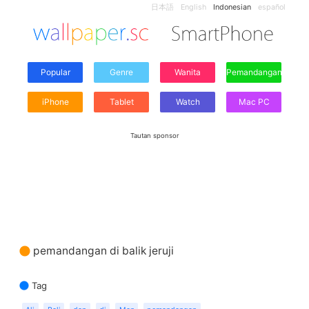
日本語
English
Indonesian
español
Popular
Genre
Wanita
Pemandangan
iPhone
Tablet
Watch
Mac PC
Tautan sponsor
pemandangan di balik jeruji
Tag