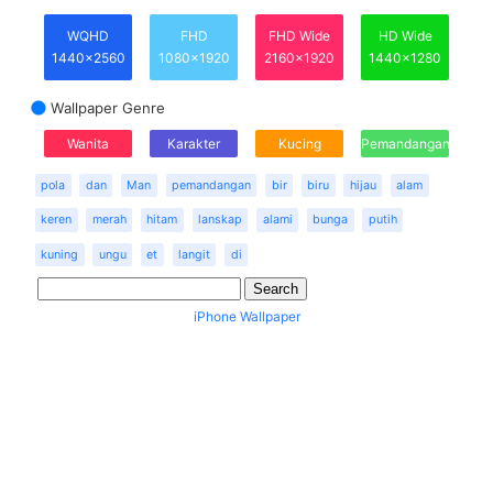
WQHD
FHD
FHD Wide
HD Wide
1440x2560
1080x1920
2160x1920
1440x1280
Wallpaper Genre
Wanita
Karakter
Kucing
Pemandangan
pola
dan
Man
pemandangan
bir
biru
hijau
alam
keren
merah
hitam
lanskap
alami
bunga
putih
kuning
ungu
et
langit
di
iPhone Wallpaper