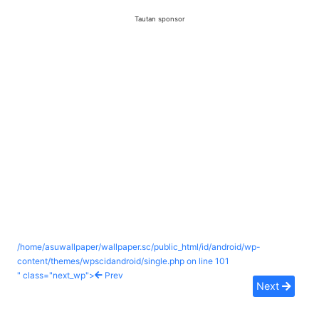
Tautan sponsor
/home/asuwallpaper/wallpaper.sc/public_html/id/android/wp-
content/themes/wpscidandroid/single.php on line
101
" class="next_wp">
Prev
Next