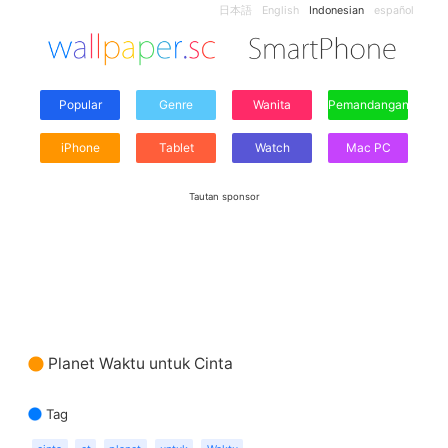
日本語
English
Indonesian
español
Popular
Genre
Wanita
Pemandangan
iPhone
Tablet
Watch
Mac PC
Tautan sponsor
Planet Waktu untuk Cinta
Tag