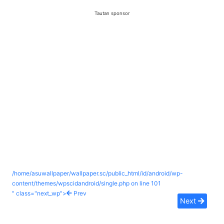
Tautan sponsor
/home/asuwallpaper/wallpaper.sc/public_html/id/android/wp-
content/themes/wpscidandroid/single.php on line
101
" class="next_wp">
Prev
Next