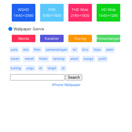
WQHD
FHD
FHD Wide
HD Wide
1440x2560
1080x1920
2160x1920
1440x1280
Wallpaper Genre
Wanita
Karakter
Kucing
Pemandangan
pola
dan
Man
pemandangan
bir
biru
hijau
alam
keren
merah
hitam
lanskap
alami
bunga
putih
kuning
ungu
et
langit
di
iPhone Wallpaper