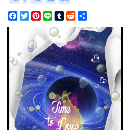
cinta
et
planet
untuk
Waktu
Facebook
Twitter
Pinterest
Line
Tumblr
Reddit
Share